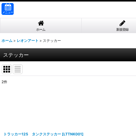
メニュー
ホーム
新規登録
ホーム
>
レオンアート
>
ステッカー
ステッカー
2
件
表示数
:
並び順
:
トラッカー125 タンクステッカー
[
LTTNK001
]