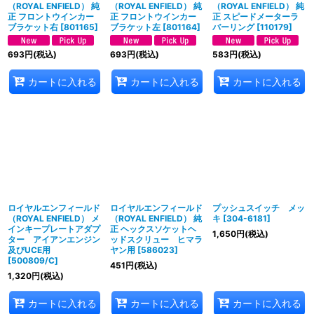
（ROYAL ENFIELD） 純
（ROYAL ENFIELD） 純
（ROYAL ENFIELD） 純
正 フロントウインカー
正 フロントウインカー
正 スピードメーターラ
ブラケット右
[
801165
]
ブラケット左
[
801164
]
バーリング
[
110179
]
693
円
(税込)
693
円
(税込)
583
円
(税込)
カートに入れる
カートに入れる
カートに入れる
ロイヤルエンフィールド
ロイヤルエンフィールド
プッシュスイッチ メッ
（ROYAL ENFIELD） メ
（ROYAL ENFIELD） 純
キ
[
304-6181
]
インキープレートアダプ
正 ヘックスソケットヘ
1,650
円
(税込)
ター アイアンエンジン
ッドスクリュー ヒマラ
及びUCE用
ヤン用
[
586023
]
[
500809/C
]
451
円
(税込)
1,320
円
(税込)
カートに入れる
カートに入れる
カートに入れる